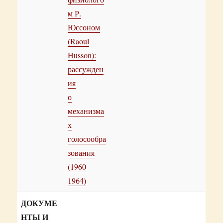
м Р.
Юссоном
(Raoul
Husson):
рассужден
ия
о
механизма
х
голосообра
зования
(1960–
1964)
ДОКУМЕ
НТЫ И