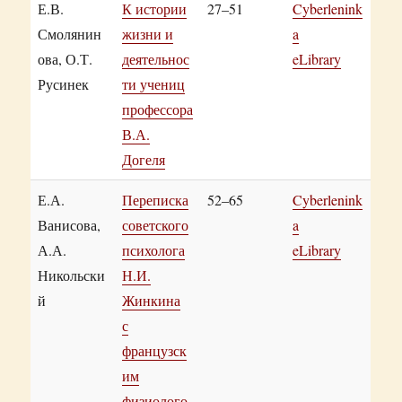
Е.В.
К истории
27–51
Cyberlenink
Смолянин
жизни и
a
ова, О.Т.
деятельнос
eLibrary
Русинек
ти учениц
профессора
В.А.
Догеля
Е.А.
Переписка
52–65
Cyberlenink
Ванисова,
советского
a
А.А.
психолога
eLibrary
Никольски
Н.И.
й
Жинкина
с
французск
им
физиолого