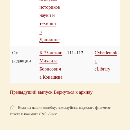
историков
науки и
техники
в
Данидине
От
К 75-летию
111–112
Cyberlenink
редакции
Михаила
a
Борисович
eLibrary
а Конашева
Предыдущий выпуск
Вернуться к архиву
Если вы нашли ошибку, пожалуйста, выделите фрагмент
текста и нажмите
Ctrl+Enter
.