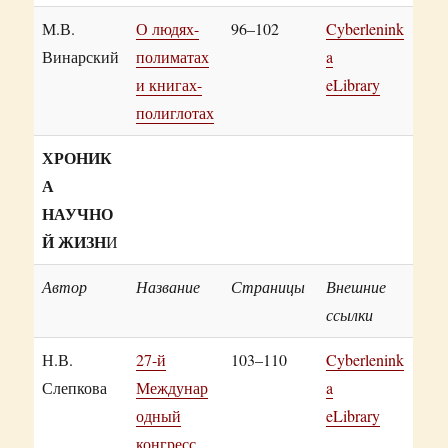
М.В.
О людях-
96–102
Cyberlenink
Винарский
полиматах
a
и книгах-
eLibrary
полиглотах
ХРОНИК
А
НАУЧНО
Й ЖИЗН
И
Автор
Название
Страницы
Внешние
ссылки
Н.В.
27-й
103–110
Cyberlenink
Слепкова
Междунар
a
одный
eLibrary
конгресс