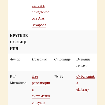
супруга
эпидемиол
ога А.А.
Захарова
КРАТКИЕ
СООБЩЕ
НИЯ
Автор
Название
Страницы
Внешние
ссылки
К.Г.
Две
76–87
Cyberlenink
Михайлов
революции
a
в
eLibrary
систематик
е пауков