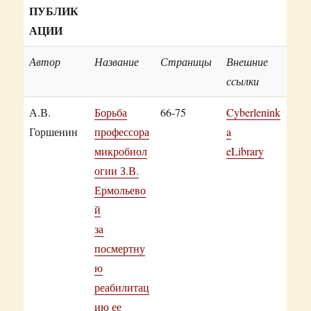
ПУБЛИК
АЦИИ
Автор
Название
Страницы
Внешние
ссылки
А.В.
Борьба
66-75
Cyberlenink
Горшенин
профессора
a
микробиол
eLibrary
огии З.В.
Ермольево
й
за
посмертну
ю
реабилитац
ию ее