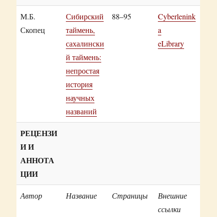
М.Б.
Сибирский
88–95
Cyberlenink
Скопец
таймень,
a
сахалински
eLibrary
й таймень:
непростая
история
научных
названий
РЕЦЕНЗИ
И И
АННОТА
ЦИИ
Автор
Название
Страницы
Внешние
ссылки