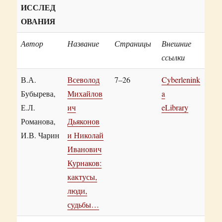
ИССЛЕД
ОВАНИЯ
Автор
Название
Страницы
Внешние
ссылки
В.А.
Всеволод
7–26
Cyberlenink
Бубырева,
Михайлов
a
Е.Л.
ич
eLibrary
Романова,
Дьяконов
И.В. Чарин
и Николай
Иванович
Курнаков:
кактусы,
люди,
судьбы…